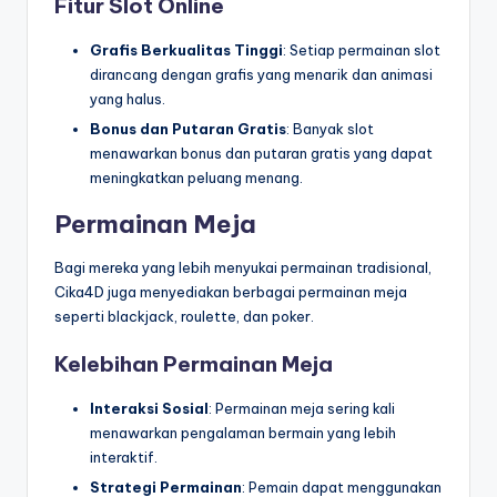
Fitur Slot Online
Grafis Berkualitas Tinggi
: Setiap permainan slot
dirancang dengan grafis yang menarik dan animasi
yang halus.
Bonus dan Putaran Gratis
: Banyak slot
menawarkan bonus dan putaran gratis yang dapat
meningkatkan peluang menang.
Permainan Meja
Bagi mereka yang lebih menyukai permainan tradisional,
Cika4D juga menyediakan berbagai permainan meja
seperti blackjack, roulette, dan poker.
Kelebihan Permainan Meja
Interaksi Sosial
: Permainan meja sering kali
menawarkan pengalaman bermain yang lebih
interaktif.
Strategi Permainan
: Pemain dapat menggunakan