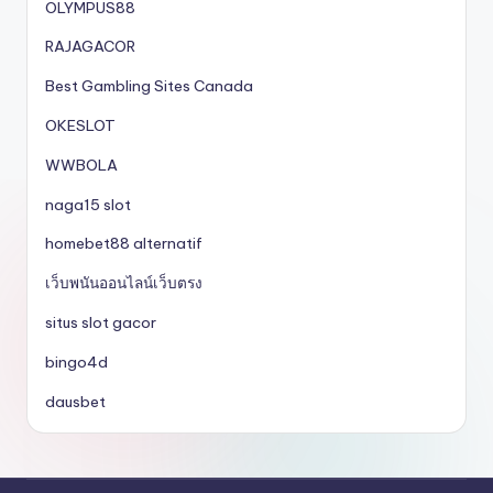
OLYMPUS88
RAJAGACOR
Best Gambling Sites Canada
OKESLOT
WWBOLA
naga15 slot
homebet88 alternatif
เว็บพนันออนไลน์เว็บตรง
situs slot gacor
bingo4d
dausbet