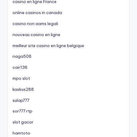
casino en ligne France
online casinos in canada
casino non aams legali
nouveau casino en ligne
meilleur site casino en ligne belgique
naga508
cair138
mpo slot
kaskus288
sulap777
sor777 rtp
slot gacor
hamtoto