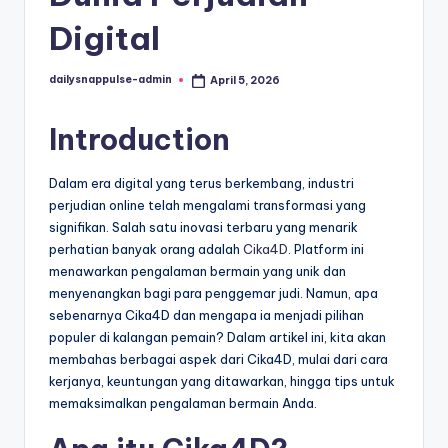
Digital
l
s
dailysnappulse-admin
April 5, 2026
Posted
e
by
Introduction
Dalam era digital yang terus berkembang, industri
perjudian online telah mengalami transformasi yang
signifikan. Salah satu inovasi terbaru yang menarik
perhatian banyak orang adalah
Cika4D
. Platform ini
menawarkan pengalaman bermain yang unik dan
menyenangkan bagi para penggemar judi. Namun, apa
sebenarnya Cika4D dan mengapa ia menjadi pilihan
populer di kalangan pemain? Dalam artikel ini, kita akan
membahas berbagai aspek dari Cika4D, mulai dari cara
kerjanya, keuntungan yang ditawarkan, hingga tips untuk
memaksimalkan pengalaman bermain Anda.