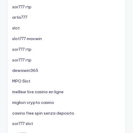
sor777 rtp
artis777
slot
slot777 maxwin
sor777 rtp
sor777 rtp
dewawin365
MPO Slot
meilleur live casino en ligne
migliori crypto casino
casino free spin senza deposito
sor777 slot