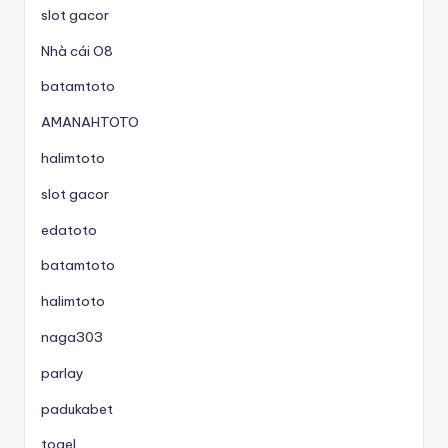
slot gacor
Nhà cái O8
batamtoto
AMANAHTOTO
halimtoto
slot gacor
edatoto
batamtoto
halimtoto
naga303
parlay
padukabet
togel