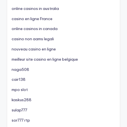
online casinos in australia
casino en ligne France
online casinos in canada
casino non aams legali
nouveau casino en ligne
meilleur site casino en ligne belgique
naga508
cair138
mpo slot
kaskus288
sulap777
sor777 rtp