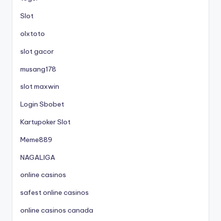
Slot
olxtoto
slot gacor
musang178
slot maxwin
Login Sbobet
Kartupoker Slot
Meme889
NAGALIGA
online casinos
safest online casinos
online casinos canada