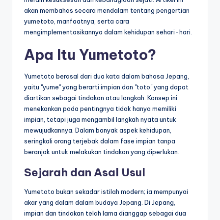
akan membahas secara mendalam tentang pengertian
yumetoto, manfaatnya, serta cara
mengimplementasikannya dalam kehidupan sehari-hari.
Apa Itu Yumetoto?
Yumetoto berasal dari dua kata dalam bahasa Jepang,
yaitu "yume" yang berarti impian dan "toto" yang dapat
diartikan sebagai tindakan atau langkah. Konsep ini
menekankan pada pentingnya tidak hanya memiliki
impian, tetapi juga mengambil langkah nyata untuk
mewujudkannya. Dalam banyak aspek kehidupan,
seringkali orang terjebak dalam fase impian tanpa
beranjak untuk melakukan tindakan yang diperlukan.
Sejarah dan Asal Usul
Yumetoto bukan sekadar istilah modern; ia mempunyai
akar yang dalam dalam budaya Jepang. Di Jepang,
impian dan tindakan telah lama dianggap sebagai dua