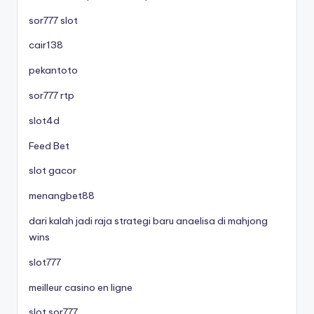
sor777 slot
cair138
pekantoto
sor777 rtp
slot4d
Feed Bet
slot gacor
menangbet88
dari kalah jadi raja strategi baru anaelisa di mahjong
wins
slot777
meilleur casino en ligne
slot sor777