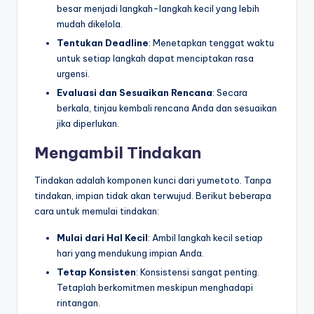
besar menjadi langkah-langkah kecil yang lebih
mudah dikelola.
Tentukan Deadline
: Menetapkan tenggat waktu
untuk setiap langkah dapat menciptakan rasa
urgensi.
Evaluasi dan Sesuaikan Rencana
: Secara
berkala, tinjau kembali rencana Anda dan sesuaikan
jika diperlukan.
Mengambil Tindakan
Tindakan adalah komponen kunci dari yumetoto. Tanpa
tindakan, impian tidak akan terwujud. Berikut beberapa
cara untuk memulai tindakan:
Mulai dari Hal Kecil
: Ambil langkah kecil setiap
hari yang mendukung impian Anda.
Tetap Konsisten
: Konsistensi sangat penting.
Tetaplah berkomitmen meskipun menghadapi
rintangan.