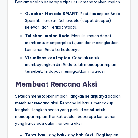
Berikut adalah beberapa tips untuk menetapkan impian:
Gunakan Metode SMART
: Pastikan impian Anda
Spesifik, Terukur, Achievable (dapat dicapai),
Relevan, dan Terikat Waktu.
Tuliskan Impian Anda
: Menulis impian dapat
membantu memperjelas tujuan dan meningkatkan
komitmen Anda terhadapnya.
Visualisasikan Impian
: Cobalah untuk
membayangkan diri Anda telah mencapai impian
tersebut. Ini dapat meningkatkan motivasi.
Membuat Rencana Aksi
Setelah menetapkan impian, langkah selanjutnya adalah
membuat rencana aksi. Rencana ini harus mencakup
langkah-langkah nyata yang perlu diambil untuk
mencapai impian. Berikut adalah beberapa komponen
yang harus ada dalam rencana aksi:
Tentukan Langkah-langkah Kecil
: Bagi impian