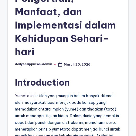
Manfaat, dan
l
s
Implementasi dalam
e
Kehidupan Sehari-
hari
dailysnappulse-admin
March 20, 2026
Posted
by
Introduction
Yumetoto
, istilah yang mungkin belum banyak dikenal
oleh masyarakat luas, merujuk pada konsep yang
memadukan antara impian (yume) dan tindakan (toto)
untuk mencapai tujuan hidup. Dalam dunia yang semakin
cepat dan penuh dengan distraksi ini, memahami serta
menerapkan prinsip yumetoto dapat menjadi kunci untuk
meraih kesuksesan dan kebahagiaan sejati. Artikel ini