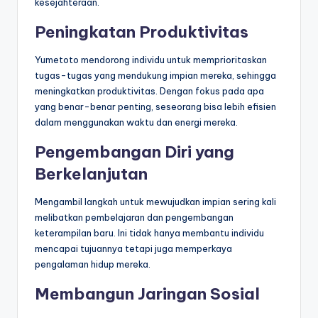
kesejahteraan.
Peningkatan Produktivitas
Yumetoto mendorong individu untuk memprioritaskan
tugas-tugas yang mendukung impian mereka, sehingga
meningkatkan produktivitas. Dengan fokus pada apa
yang benar-benar penting, seseorang bisa lebih efisien
dalam menggunakan waktu dan energi mereka.
Pengembangan Diri yang
Berkelanjutan
Mengambil langkah untuk mewujudkan impian sering kali
melibatkan pembelajaran dan pengembangan
keterampilan baru. Ini tidak hanya membantu individu
mencapai tujuannya tetapi juga memperkaya
pengalaman hidup mereka.
Membangun Jaringan Sosial