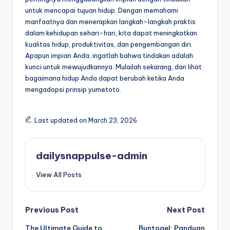
untuk mencapai tujuan hidup. Dengan memahami
manfaatnya dan menerapkan langkah-langkah praktis
dalam kehidupan sehari-hari, kita dapat meningkatkan
kualitas hidup, produktivitas, dan pengembangan diri.
Apapun impian Anda, ingatlah bahwa tindakan adalah
kunci untuk mewujudkannya. Mulailah sekarang, dan lihat
bagaimana hidup Anda dapat berubah ketika Anda
mengadopsi prinsip yumetoto.
Last updated on March 23, 2026
dailysnappulse-admin
View All Posts
Post
Previous Post
Next Post
The Ultimate Guide to
Buntogel: Panduan