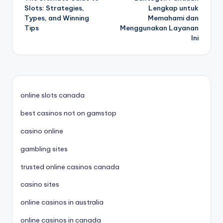
navigation
Slots: Strategies,
Lengkap untuk
Types, and Winning
Memahami dan
Tips
Menggunakan Layanan
Ini
online slots canada
best casinos not on gamstop
casino online
gambling sites
trusted online casinos canada
casino sites
online casinos in australia
online casinos in canada