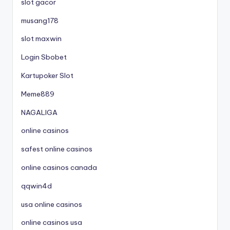
slot gacor
musang178
slot maxwin
Login Sbobet
Kartupoker Slot
Meme889
NAGALIGA
online casinos
safest online casinos
online casinos canada
qqwin4d
usa online casinos
online casinos usa