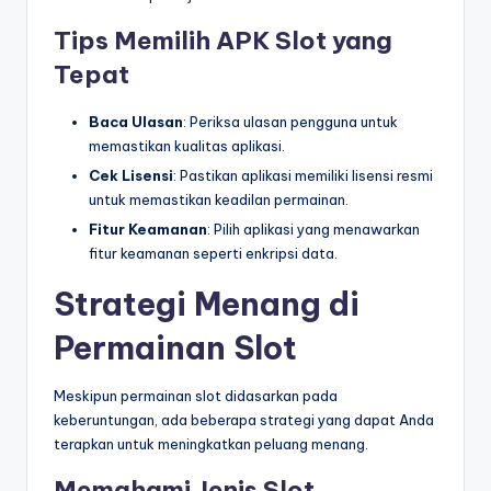
Tips Memilih APK Slot yang
Tepat
Baca Ulasan
: Periksa ulasan pengguna untuk
memastikan kualitas aplikasi.
Cek Lisensi
: Pastikan aplikasi memiliki lisensi resmi
untuk memastikan keadilan permainan.
Fitur Keamanan
: Pilih aplikasi yang menawarkan
fitur keamanan seperti enkripsi data.
Strategi Menang di
Permainan Slot
Meskipun permainan slot didasarkan pada
keberuntungan, ada beberapa strategi yang dapat Anda
terapkan untuk meningkatkan peluang menang.
Memahami Jenis Slot