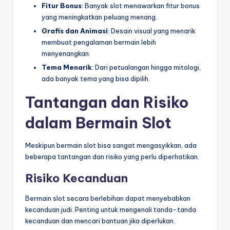
Fitur Bonus
: Banyak slot menawarkan fitur bonus
yang meningkatkan peluang menang.
Grafis dan Animasi
: Desain visual yang menarik
membuat pengalaman bermain lebih
menyenangkan.
Tema Menarik
: Dari petualangan hingga mitologi,
ada banyak tema yang bisa dipilih.
Tantangan dan Risiko
dalam Bermain Slot
Meskipun bermain slot bisa sangat mengasyikkan, ada
beberapa tantangan dan risiko yang perlu diperhatikan.
Risiko Kecanduan
Bermain slot secara berlebihan dapat menyebabkan
kecanduan judi. Penting untuk mengenali tanda-tanda
kecanduan dan mencari bantuan jika diperlukan.