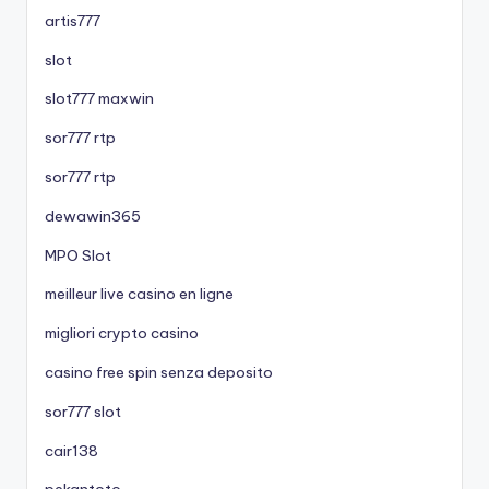
artis777
slot
slot777 maxwin
sor777 rtp
sor777 rtp
dewawin365
MPO Slot
meilleur live casino en ligne
migliori crypto casino
casino free spin senza deposito
sor777 slot
cair138