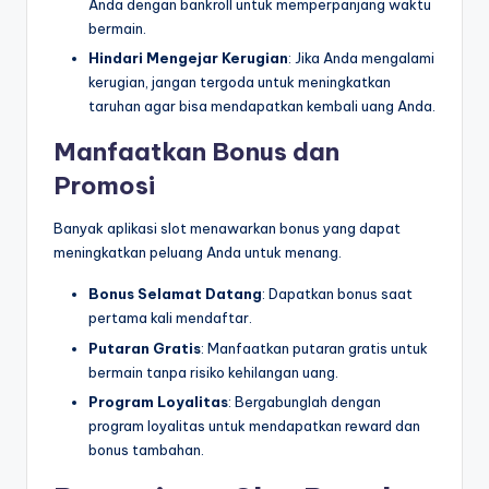
Anda dengan bankroll untuk memperpanjang waktu
bermain.
Hindari Mengejar Kerugian
: Jika Anda mengalami
kerugian, jangan tergoda untuk meningkatkan
taruhan agar bisa mendapatkan kembali uang Anda.
Manfaatkan Bonus dan
Promosi
Banyak aplikasi slot menawarkan bonus yang dapat
meningkatkan peluang Anda untuk menang.
Bonus Selamat Datang
: Dapatkan bonus saat
pertama kali mendaftar.
Putaran Gratis
: Manfaatkan putaran gratis untuk
bermain tanpa risiko kehilangan uang.
Program Loyalitas
: Bergabunglah dengan
program loyalitas untuk mendapatkan reward dan
bonus tambahan.