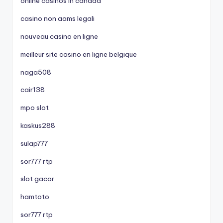
online casinos in canada
casino non aams legali
nouveau casino en ligne
meilleur site casino en ligne belgique
naga508
cair138
mpo slot
kaskus288
sulap777
sor777 rtp
slot gacor
hamtoto
sor777 rtp