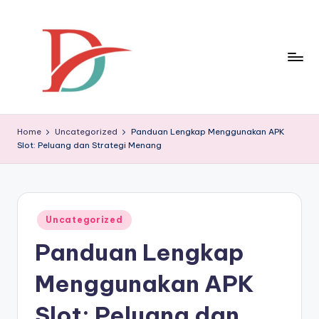
Skip
to
content
d
Big
stories,
a
Home
Uncategorized
Panduan Lengkap Menggunakan APK
bigger
Slot: Peluang dan Strategi Menang
il
perspectives.
y
s
Posted
n
Uncategorized
in
Panduan Lengkap
a
p
Menggunakan APK
p
Slot: Peluang dan
u