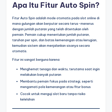
Apa Itu Fitur Auto Spin?
Fitur Auto Spin adalah mode otomatis pada slot online di
mana gulungan akan berputar secara terus-menerus
dengan jumlah putaran yang telah ditentukan oleh
pemain. Pemain cukup menentukan jumlah putaran,
taruhan per spin, dan batas kemenangan atau kerugian,
kemudian sistem akan menjalankan sisanya secara
otomatis.
Fitur ini sangat berguna karena:
Menghemat tenaga dan waktu, terutama saat ingin
melakukan banyak putaran
Membantu pemain fokus pada strategi, seperti
mengamati pola kemenangan atau fitur bonus
Cocok untuk menguji slot baru tanpa risiko
kelelahan