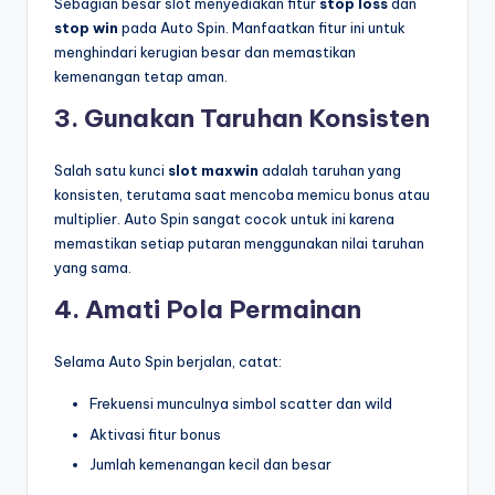
Sebagian besar slot menyediakan fitur
stop loss
dan
stop win
pada Auto Spin. Manfaatkan fitur ini untuk
menghindari kerugian besar dan memastikan
kemenangan tetap aman.
3. Gunakan Taruhan Konsisten
Salah satu kunci
slot maxwin
adalah taruhan yang
konsisten, terutama saat mencoba memicu bonus atau
multiplier. Auto Spin sangat cocok untuk ini karena
memastikan setiap putaran menggunakan nilai taruhan
yang sama.
4. Amati Pola Permainan
Selama Auto Spin berjalan, catat:
Frekuensi munculnya simbol scatter dan wild
Aktivasi fitur bonus
Jumlah kemenangan kecil dan besar