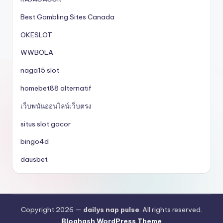
Best Gambling Sites Canada
OKESLOT
WWBOLA
naga15 slot
homebet88 alternatif
เว็บพนันออนไลน์เว็บตรง
situs slot gacor
bingo4d
dausbet
Copyright 2026 —
dailys nap pulse
. All rights reserved.
Bloghash WordPress Theme