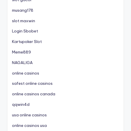
musang178
slot maxwin
Login Sbobet
Kartupoker Slot
Meme889
NAGALIGA
online casinos
safest online casinos
online casinos canada
qqwin4d
usa online casinos
online casinos usa