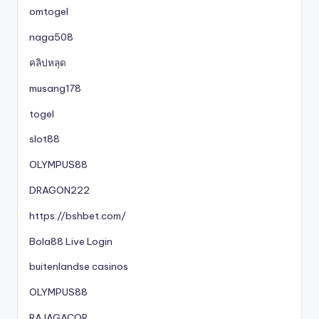
omtogel
naga508
คลิปหลุด
musang178
togel
slot88
OLYMPUS88
DRAGON222
https://bshbet.com/
Bola88 Live Login
buitenlandse casinos
OLYMPUS88
RAJAGACOR